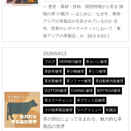
― 歴史・素材・技術・国別特徴から見る“南
国の革”の魅力 ― はじめに：なぜ今、東南
アジアの革製品が注目されているのか 近
年、世界のレザーマーケットにおいて「東
南アジアの革製品」が
…[続きを読む]
2026/04/13
ブログ
HERMES修理
革カバン修理
革財布修理
革小物修理
革くつ修理
革衣類修理
革ソファー修理
革自動車内装修理
VUITTON修理
CHANEL修理
BOTTEGA修理
革カラーチェンジ
革ブランド品修理
その他革製品修理
リペアメニュー
札幌店
革の部位によって生まれる、魅力的な革
製品の世界