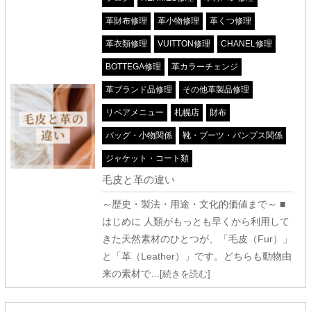
革財布修理
革小物修理
革くつ修理
革衣類修理
VUITTON修理
CHANEL修理
BOTTEGA修理
革カラーチェンジ
革ブランド品修理
その他革製品修理
リペアメニュー
札幌店
財布
バッグ・小物関係
靴・ブーツ・パンプス関係
ジャケット・コート類
毛皮と革の違い
～歴史・製法・用途・文化的価値まで～ ■
はじめに 人類がもっとも早くから利用して
きた天然素材のひとつが、「毛皮（Fur）」
と「革（Leather）」です。どちらも動物由
来の素材で
…[続きを読む]