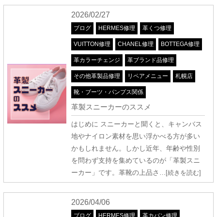
2026/02/27
ブログ
HERMES修理
革くつ修理
VUITTON修理
CHANEL修理
BOTTEGA修理
革カラーチェンジ
革ブランド品修理
その他革製品修理
リペアメニュー
札幌店
靴・ブーツ・パンプス関係
革製スニーカーのススメ
はじめに スニーカーと聞くと、キャンバス
地やナイロン素材を思い浮かべる方が多い
かもしれません。しかし近年、年齢や性別
を問わず支持を集めているのが「革製スニ
ーカー」です。革靴の上品さ
…[続きを読む]
2026/04/06
ブログ
HERMES修理
革カバン修理