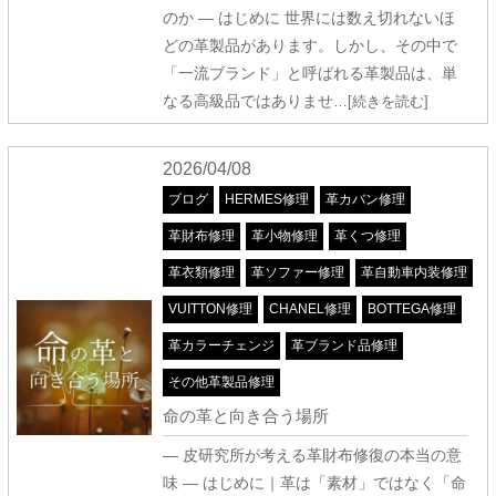
のか ― はじめに 世界には数え切れないほ
どの革製品があります。しかし、その中で
「一流ブランド」と呼ばれる革製品は、単
なる高級品ではありませ
…[続きを読む]
2026/04/08
ブログ
HERMES修理
革カバン修理
革財布修理
革小物修理
革くつ修理
革衣類修理
革ソファー修理
革自動車内装修理
VUITTON修理
CHANEL修理
BOTTEGA修理
革カラーチェンジ
革ブランド品修理
その他革製品修理
命の革と向き合う場所
― 皮研究所が考える革財布修復の本当の意
味 ― はじめに｜革は「素材」ではなく「命