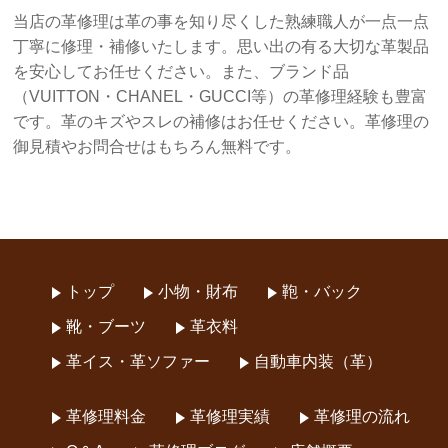
当店の革修理は革の事を知り尽くした熟練職人が一点一点
丁寧に修理・補修いたします。思い出の有る大切な革製品
を安心してお任せください。また、ブランド品
（VUITTON・CHANEL・GUCCI等）の革修理経験も豊富
です。革のキズやスレの補修はお任せください。革修理の
御見積やお問合せはもちろん無料です。
トップ
小物・財布
鞄・バック
靴・ブーツ
革衣料
革イス・革ソファー
自動車内装（革）
革修理料金
革修理実績
革修理の流れ