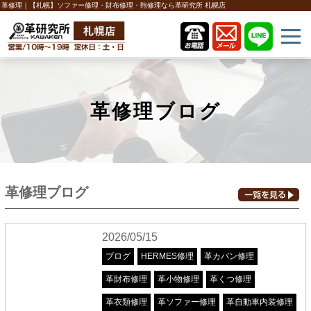
革修理｜【札幌】ソファー修理・財布修理・鞄修理なら革研究所 札幌店
革修理ブログ
革修理ブログ
2026/05/15
ブログ
HERMES修理
革カバン修理
革財布修理
革小物修理
革くつ修理
革衣類修理
革ソファー修理
革自動車内装修理