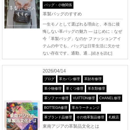
バッグ・小物関係
革製バッグのすすめ
一生モノとして選ばれる理由と、本当に後
悔しない革バッグの魅力 ― はじめに：なぜ
今「革製バッグ」なのか ファッションアイ
テムの中でも、バッグは日常生活に欠かせ
ない存在です。通勤、通
…[続きを読む]
2026/04/14
ブログ
革カバン修理
革財布修理
革小物修理
革くつ修理
革衣類修理
革ソファー修理
VUITTON修理
CHANEL修理
BOTTEGA修理
革カラーチェンジ
革ブランド品修理
その他革製品修理
札幌店
東南アジアの革製品文化とは