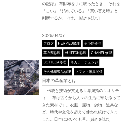
の記録」 革財布を手に取ったとき、 それを
「古い」「汚れている」「買い替え時」と
判断するか、 それ
…[続きを読む]
2026/04/07
ブログ
HERMES修理
革小物修理
革衣類修理
VUITTON修理
CHANEL修理
BOTTEGA修理
革カラーチェンジ
その他革製品修理
ソファ・家具関係
日本の革産業とは
― 伝統と技術が支える世界屈指のクオリテ
ィ ― 革は古くから人々の生活に寄り添って
きた素材です。衣服、履物、袋物、道具な
ど、時代や文化を超えて使われ続けてきま
した。日本においても革
…[続きを読む]