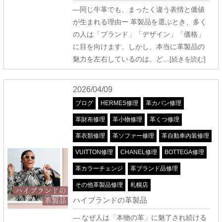
―同じ牛革でも、まったく違う表情と価値
が生まれる理由ー 革製品を選ぶとき、多く
の人は「ブランド」「デザイン」「価格」
に目を向けます。しかし、本当に革製品の
魅力を左右しているのは、ど
…[続きを読む]
2026/04/09
ブログ
HERMES修理
革カバン修理
革財布修理
革小物修理
革くつ修理
革衣類修理
革ソファー修理
革自動車内装修理
VUITTON修理
CHANEL修理
BOTTEGA修理
革カラーチェンジ
革ブランド品修理
その他革製品修理
札幌店
ハイブランドの革製品
― なぜ人は「本物の革」に魅了され続ける