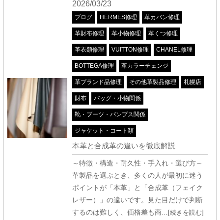
2026/03/23
ブログ
HERMES修理
革カバン修理
革財布修理
革小物修理
革くつ修理
革衣類修理
VUITTON修理
CHANEL修理
BOTTEGA修理
革カラーチェンジ
革ブランド品修理
その他革製品修理
札幌店
財布
バッグ・小物関係
靴・ブーツ・パンプス関係
ジャケット・コート類
本革と合成革の違いを徹底解説
～特徴・構造・耐久性・手入れ・選び方～
革製品を選ぶとき、多くの人が最初に迷う
ポイントが「本革」と「合成革（フェイク
レザー）」の違いです。見た目だけで判断
するのは難しく、価格差も商
…[続きを読む]