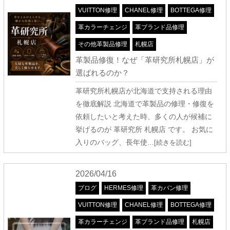
VUITTON修理
CHANEL修理
BOTTEGA修理
革カラーチェンジ
革ブランド品修理
その他革製品修理
札幌店
革製品修復！なぜ「革研究所札幌店」が
選ばれるのか？
革研究所札幌店が北海道で支持される理由
を徹底解説 北海道で革製品の修理・修復を
依頼したいと考えた時、多くの人が候補に
挙げるのが 革研究所 札幌店 です。 お気に
入りのバッグ、長年使
…[続きを読む]
2026/04/16
ブログ
HERMES修理
革カバン修理
VUITTON修理
CHANEL修理
BOTTEGA修理
革カラーチェンジ
革ブランド品修理
札幌店