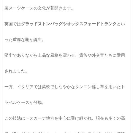
製スーツケースの文化が花開きます。
英国では
グラッドストンバッグ
や
オックスフォードトランク
とい
った重厚な鞄が誕生。
堅牢でありながら上品な風格を漂わせ、貴族や外交官たちに愛用
されました。
一方、イタリアでは柔軟でしなやかなタンニン鞣し革を用いたト
ラベルケースが登場。
この技法はトスカーナ地方を中心に受け継がれ、現在も多くの高