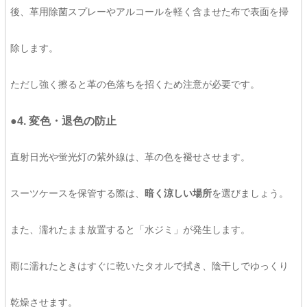
後、革用除菌スプレーやアルコールを軽く含ませた布で表面を掃
除します。
ただし強く擦ると革の色落ちを招くため注意が必要です。
●4. 変色・退色の防止
直射日光や蛍光灯の紫外線は、革の色を褪せさせます。
スーツケースを保管する際は、
暗く涼しい場所
を選びましょう。
また、濡れたまま放置すると「水ジミ」が発生します。
雨に濡れたときはすぐに乾いたタオルで拭き、陰干しでゆっくり
乾燥させます。