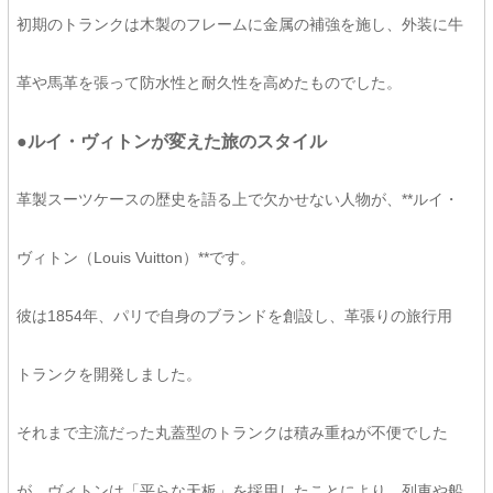
初期のトランクは木製のフレームに金属の補強を施し、外装に牛
革や馬革を張って防水性と耐久性を高めたものでした。
●ルイ・ヴィトンが変えた旅のスタイル
革製スーツケースの歴史を語る上で欠かせない人物が、**ルイ・
ヴィトン（Louis Vuitton）**です。
彼は1854年、パリで自身のブランドを創設し、革張りの旅行用
トランクを開発しました。
それまで主流だった丸蓋型のトランクは積み重ねが不便でした
が、ヴィトンは「平らな天板」を採用したことにより、列車や船