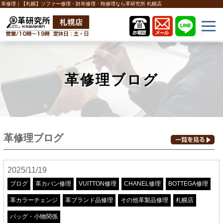
革修理｜【札幌】ソファー修理・財布修理・鞄修理なら革研究所 札幌店
革修理ブログ
革修理ブログ
2025/11/19
ブログ
革カバン修理
VUITTON修理
CHANEL修理
BOTTEGA修理
革カラーチェンジ
革ブランド品修理
その他革製品修理
札幌店
バッグ・小物関係