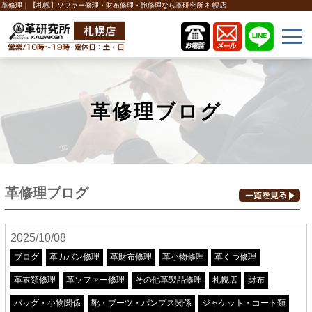
革修理｜【札幌】ソファー修理・財布修理・鞄修理なら革研究所 札幌店
革修理ブログ
革修理ブログ
2025/10/08
ブログ
革カバン修理
革財布修理
革小物修理
革くつ修理
革衣類修理
革ソファー修理
その他革製品修理
札幌店
財布
バッグ・小物関係
靴・ブーツ・パンプス関係
ジャケット・コート類