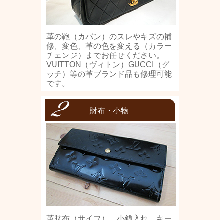
革の鞄（カバン）のスレやキズの補
修、変色、革の色を変える（カラー
チェンジ）までお任せください。
VUITTON（ヴィトン）GUCCI（グ
ッチ）等の革ブランド品も修理可能
です。
財布・小物
革財布（サイフ）、小銭入れ、キー