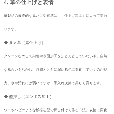
4. 革の仕上げと表情
革製品の最終的な見た目や質感は、「仕上げ加工」によって変わ
ります。
◆ ヌメ革（素仕上げ）
タンニンなめしで染色や表面加工をほとんどしていない革。自然
な風合いを活かし、時間とともに深い飴色に変化していくのが魅
力。水や汚れには弱いですが、手入れ次第で美しく育ちます。
◆ 型押し（エンボス加工）
ワニやヘビのような模様を型で押し付けて作る方法。表情に変化