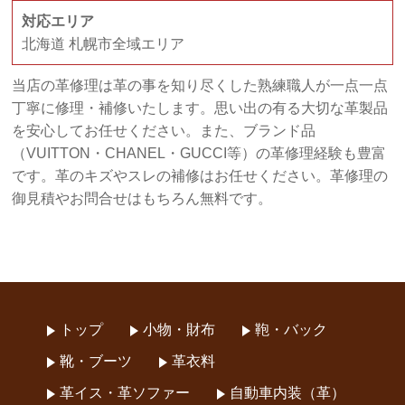
対応エリア
北海道 札幌市全域エリア
当店の革修理は革の事を知り尽くした熟練職人が一点一点
丁寧に修理・補修いたします。思い出の有る大切な革製品
を安心してお任せください。また、ブランド品
（VUITTON・CHANEL・GUCCI等）の革修理経験も豊富
です。革のキズやスレの補修はお任せください。革修理の
御見積やお問合せはもちろん無料です。
トップ
小物・財布
鞄・バック
靴・ブーツ
革衣料
革イス・革ソファー
自動車内装（革）