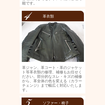
能です。
革衣類
革ジャン、革コート・革のジャケッ
ト等革衣類の修理、補修もお任せく
ださい。部分的なスレ・キズの補修
から、革全体の色を変える（カラー
チェンジ）まで幅広く対応いたしま
す。
ソファー・椅子