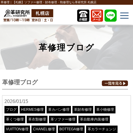
革修理｜【札幌】ソファー修理・財布修理・鞄修理なら革研究所 札幌店
革修理ブログ
革修理ブログ
2026/01/15
ブログ
HERMES修理
革カバン修理
革財布修理
革小物修理
革くつ修理
革衣類修理
革ソファー修理
革自動車内装修理
VUITTON修理
CHANEL修理
BOTTEGA修理
革カラーチェンジ