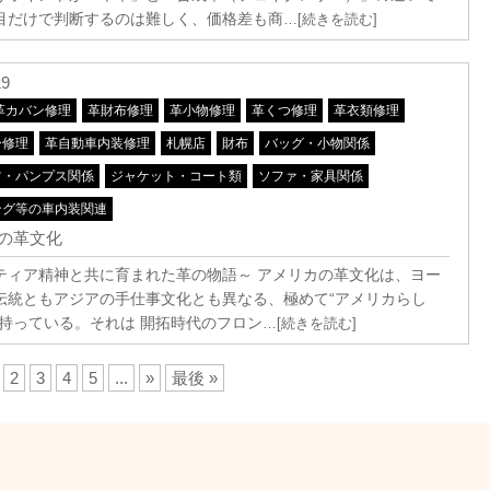
目だけで判断するのは難しく、価格差も商
…[続きを読む]
19
革カバン修理
革財布修理
革小物修理
革くつ修理
革衣類修理
ー修理
革自動車内装修理
札幌店
財布
バッグ・小物関係
ツ・パンプス関係
ジャケット・コート類
ソファ・家具関係
ング等の車内装関連
の革文化
ティア精神と共に育まれた革の物語～ アメリカの革文化は、ヨー
伝統ともアジアの手仕事文化とも異なる、極めて“アメリカらし
を持っている。それは 開拓時代のフロン
…[続きを読む]
2
3
4
5
...
»
最後 »