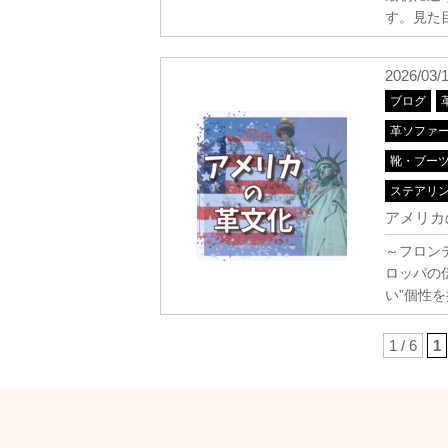
す。見た
2026/03/
ブログ
革ソファ
靴・ブー
ステアリ
アメリカ
～フロン
ロッパの
い”個性
1 / 6
1