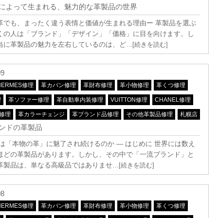
によって生まれる、魅力的な革製品の世界
革でも、まったく違う表情と価値が生まれる理由ー 革製品を選ぶ
くの人は「ブランド」「デザイン」「価格」に目を向けます。し
当に革製品の魅力を左右しているのは、ど
…[続きを読む]
09
HERMES修理
革カバン修理
革財布修理
革小物修理
革くつ修理
理
革ソファー修理
革自動車内装修理
VUITTON修理
CHANEL修理
A修理
革カラーチェンジ
革ブランド品修理
その他革製品修理
札幌店
ンドの革製品
人は「本物の革」に魅了され続けるのか ― はじめに 世界には数え
ほどの革製品があります。しかし、その中で「一流ブランド」と
革製品は、単なる高級品ではありませ
…[続きを読む]
08
HERMES修理
革カバン修理
革財布修理
革小物修理
革くつ修理