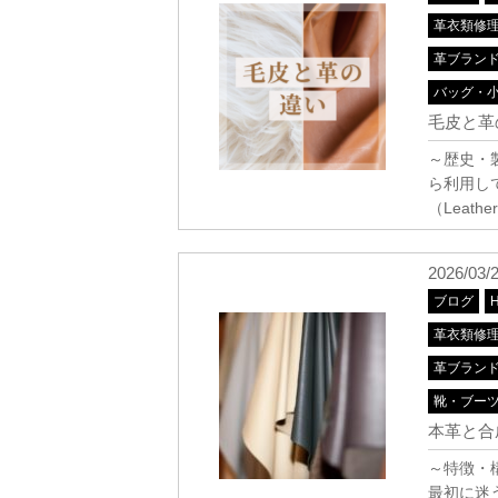
革衣類修
革ブラン
バッグ・
毛皮と革
～歴史・
ら利用し
（Leat
2026/03/
ブログ
革衣類修
革ブラン
靴・ブー
本革と合
～特徴・
最初に迷