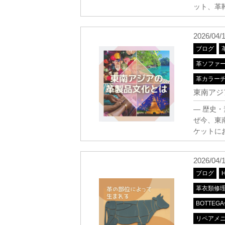
ット、革
2026/04/
ブログ
革ソファ
革カラー
東南アジ
― 歴史
ぜ今、東
ケットに
2026/04/
ブログ
革衣類修
BOTTEG
リペアメ