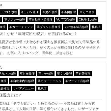
15
HERMES修理
革カバン修理
革財布修理
革小物修理
革くつ修理
理
革ソファー修理
革自動車内装修理
VUITTON修理
CHANEL修理
A修理
革カラーチェンジ
革ブランド品修理
その他革製品修理
札幌店
復！なぜ「革研究所札幌店」が選ばれるのか？
札幌店が北海道で支持される理由を徹底解説 北海道で革製品の修
を依頼したいと考えた時、多くの人が候補に挙げるのが 革研究所
です。 お気に入りのバッグ、長年使
…[続きを読む]
15
革カバン修理
革財布修理
革小物修理
革くつ修理
革衣類修理
ー修理
革自動車内装修理
革カラーチェンジ
革ブランド品修理
製品修理
リペアメニュー
札幌店
保温力とは？
革製品は「冬でも暖かい」と感じるのか ― 革製品は古くから衣
防寒具として人類の生活に深く根付いてきました。レザージャケ