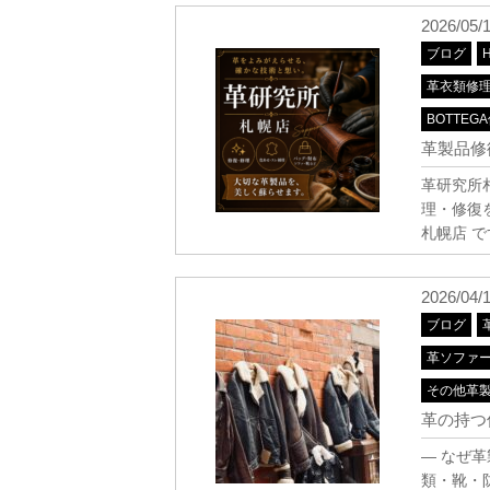
2026/05/
ブログ
革衣類修
BOTTEG
革製品修
革研究所
理・修復
札幌店 
2026/04/
ブログ
革ソファ
その他革
革の持つ
― なぜ
類・靴・