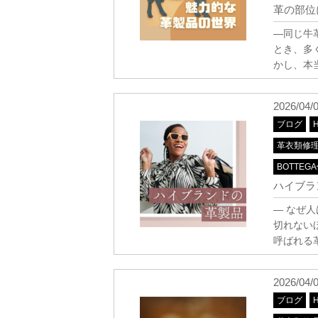
革の部位
―同じ牛
とき、多
かし、本
2026/04/
ブログ
革衣類修
BOTTEG
ハイブラ
― なぜ
切れない
呼ばれる
2026/04/
ブログ