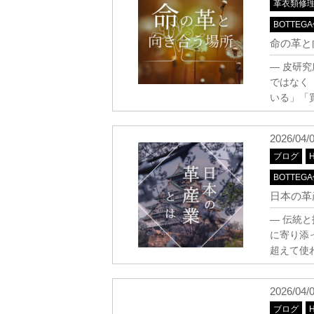
革衣類修
BOTTEG
命の革と
― 皮研
ではなく
いる」「
2026/04/
ブログ
BOTTEG
日本の革
― 伝統
に寄り添
超えて使
2026/04/
ブログ