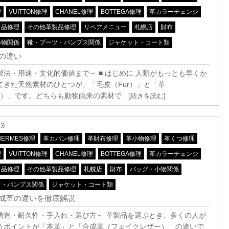
理
VUITTON修理
CHANEL修理
BOTTEGA修理
革カラーチェンジ
ド品修理
その他革製品修理
リペアメニュー
札幌店
財布
小物関係
靴・ブーツ・パンプス関係
ジャケット・コート類
の違い
製法・用途・文化的価値まで～ ■ はじめに 人類がもっとも早くか
てきた天然素材のひとつが、「毛皮（Fur）」と「革
her）」です。どちらも動物由来の素材で
…[続きを読む]
23
HERMES修理
革カバン修理
革財布修理
革小物修理
革くつ修理
理
VUITTON修理
CHANEL修理
BOTTEGA修理
革カラーチェンジ
ド品修理
その他革製品修理
札幌店
財布
バッグ・小物関係
ツ・パンプス関係
ジャケット・コート類
成革の違いを徹底解説
構造・耐久性・手入れ・選び方～ 革製品を選ぶとき、多くの人が
うポイントが「本革」と「合成革（フェイクレザー）」の違いで