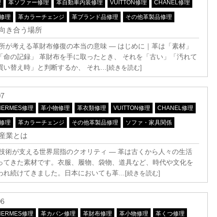
理
革ソファー修理
革自動車内装修理
VUITTON修理
CHANEL修理
A修理
革カラーチェンジ
革ブランド品修理
その他革製品修理
向き合う場所
究所が考える革財布修復の本当の意味 ― はじめに｜革は「素材」
「命の記録」 革財布を手に取ったとき、 それを「古い」「汚れて
買い替え時」と判断するか、 それ
…[続きを読む]
07
HERMES修理
革小物修理
革衣類修理
VUITTON修理
CHANEL修理
A修理
革カラーチェンジ
その他革製品修理
ソファ・家具関係
産業とは
と技術が支える世界屈指のクオリティ ― 革は古くから人々の生活
ってきた素材です。衣服、履物、袋物、道具など、時代や文化を
われ続けてきました。日本においても革
…[続きを読む]
06
HERMES修理
革カバン修理
革財布修理
革小物修理
革くつ修理