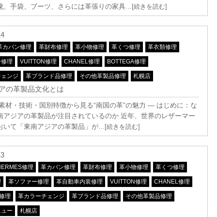
靴、手袋、ブーツ、さらには革張りの家具
…[続きを読む]
14
革カバン修理
革財布修理
革小物修理
革くつ修理
革衣類修理
ー修理
VUITTON修理
CHANEL修理
BOTTEGA修理
チェンジ
革ブランド品修理
その他革製品修理
札幌店
アの革製品文化とは
・素材・技術・国別特徴から見る“南国の革”の魅力 ― はじめに：な
南アジアの革製品が注目されているのか 近年、世界のレザーマー
おいて「東南アジアの革製品」が
…[続きを読む]
13
HERMES修理
革カバン修理
革財布修理
革小物修理
革くつ修理
理
革ソファー修理
革自動車内装修理
VUITTON修理
CHANEL修理
A修理
革カラーチェンジ
革ブランド品修理
その他革製品修理
ニュー
札幌店