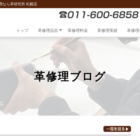
理なら革研究所 札幌店
トップ
革修理品目
革修理料金
革修理実績
革修理
革修理ブログ